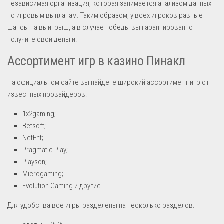
независимая организация, которая занимается анализом данных
по игровым выплатам. Таким образом, у всех игроков равные
шансы на выигрыш, а в случае победы вы гарантированно
получите свои деньги.
Ассортимент игр в казино Пинакл
На официальном сайте вы найдете широкий ассортимент игр от
известных провайдеров:
1x2gaming;
Betsoft;
NetEnt;
Pragmatic Play;
Playson;
Microgaming;
Evolution Gaming и другие.
Для удобства все игры разделены на несколько разделов: