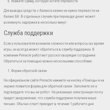
Укажите сумму, которую хотите перевести.
Для вывода средств с баланса казино их нужно перевести на
баланс БК. В отдельных случаях при переводе денег может
возникнуть задержка в несколько минут.
Служба поддержки
Если у пользователя возникли сложности или вопросы во время
игры, он всегда может обратиться в службу поддержки. В
компании Pinnacle работают русскоговорящие сотрудники.
Обратиться за помощью можно несколькими способами:
Форма обратной связи.
На официальном сайте Pinnacle нажмите на кнопку «Помощь» и на
экране появится форма для обратной связи. Заполните ее и
подтвердите что вы не робот. На указанную электронную почту
придет уведомление, что служба поддержки получила ваше
письмо. Обычно ответ приходит в течение 1 рабочего дня.