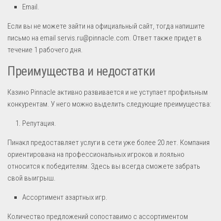
Email.
Если вы не можете зайти на официальный сайт, тогда напишите
письмо на email servis.ru@pinnacle.com. Ответ также придет в
течение 1 рабочего дня.
Преимущества и недостатки
Казино Pinnacle активно развивается и не уступает профильным
конкурентам. У него можно выделить следующие преимущества:
Репутация.
Пинакл предоставляет услуги в сети уже более 20 лет. Компания
ориентирована на профессиональных игроков и лояльно
относится к победителям. Здесь вы всегда сможете забрать
свой выигрыш.
Ассортимент азартных игр.
Количество предложений сопоставимо с ассортиментом