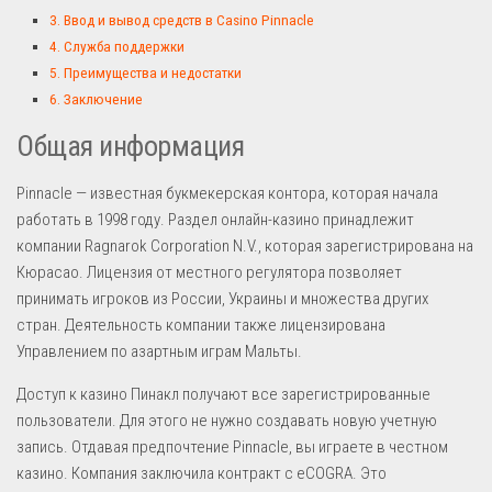
Ввод и вывод средств в Casino Pinnacle
Служба поддержки
Преимущества и недостатки
Заключение
Общая информация
Pinnacle — известная букмекерская контора, которая начала
работать в 1998 году. Раздел онлайн-казино принадлежит
компании Ragnarok Corporation N.V., которая зарегистрирована на
Кюрасао. Лицензия от местного регулятора позволяет
принимать игроков из России, Украины и множества других
стран. Деятельность компании также лицензирована
Управлением по азартным играм Мальты.
Доступ к казино Пинакл получают все зарегистрированные
пользователи. Для этого не нужно создавать новую учетную
запись. Отдавая предпочтение Pinnacle, вы играете в честном
казино. Компания заключила контракт с eCOGRA. Это