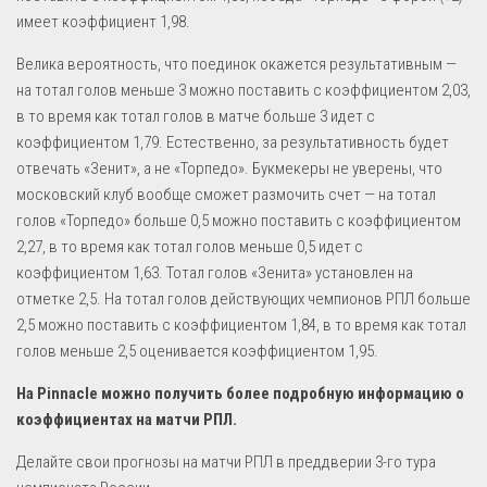
имеет коэффициент 1,98.
Велика вероятность, что поединок окажется результативным —
на тотал голов меньше 3 можно поставить с коэффициентом 2,03,
в то время как тотал голов в матче больше 3 идет с
коэффициентом 1,79. Естественно, за результативность будет
отвечать «Зенит», а не «Торпедо». Букмекеры не уверены, что
московский клуб вообще сможет размочить счет — на тотал
голов «Торпедо» больше 0,5 можно поставить с коэффициентом
2,27, в то время как тотал голов меньше 0,5 идет с
коэффициентом 1,63. Тотал голов «Зенита» установлен на
отметке 2,5. На тотал голов действующих чемпионов РПЛ больше
2,5 можно поставить с коэффициентом 1,84, в то время как тотал
голов меньше 2,5 оценивается коэффициентом 1,95.
На Pinnacle можно получить более подробную информацию о
коэффициентах на матчи РПЛ.
Делайте свои прогнозы на матчи РПЛ в преддверии 3-го тура