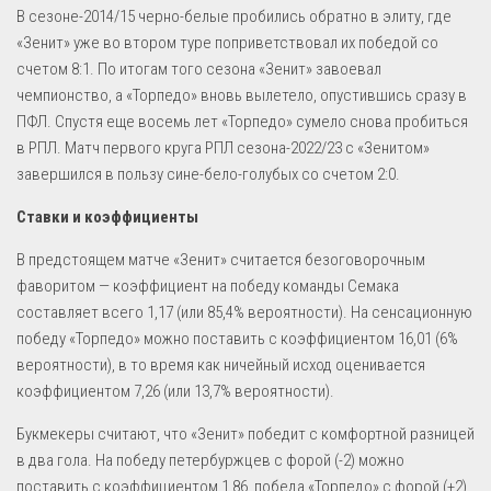
В сезоне-2014/15 черно-белые пробились обратно в элиту, где
«Зенит» уже во втором туре поприветствовал их победой со
счетом 8:1. По итогам того сезона «Зенит» завоевал
чемпионство, а «Торпедо» вновь вылетело, опустившись сразу в
ПФЛ. Спустя еще восемь лет «Торпедо» сумело снова пробиться
в РПЛ. Матч первого круга РПЛ сезона-2022/23 с «Зенитом»
завершился в пользу сине-бело-голубых со счетом 2:0.
Ставки и коэффициенты
В предстоящем матче «Зенит» считается безоговорочным
фаворитом — коэффициент на победу команды Семака
составляет всего 1,17 (или 85,4% вероятности). На сенсационную
победу «Торпедо» можно поставить с коэффициентом 16,01 (6%
вероятности), в то время как ничейный исход оценивается
коэффициентом 7,26 (или 13,7% вероятности).
Букмекеры считают, что «Зенит» победит с комфортной разницей
в два гола. На победу петербуржцев с форой (-2) можно
поставить с коэффициентом 1,86, победа «Торпедо» с форой (+2)