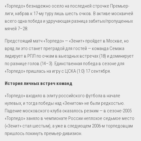
«Торпедо» безнадежно осело на последней строчке Премьер-
лиги, набрав к 17-му туру лишь шесть очков. В активе москвичей
всего одна победа и удручающая разница забитых/пропущенных
мячей 7–28.
Предстоящий матч «Торпедо» — «Зенит» пройдет в Москве, но
вряд ли это станет преградой для гостей — команда Семака
лидирует в РПЛ по очкам в выездных встречах (18) и доминирует
по разнице голов (14–3). Единственная победа в сезоне для
«Торпедо» пришлась на игру с ЦСКА (1:0) 17 сентября.
История личных встреч команд
«Торпедо» входило в элиту российского футбола в начале
нулевых, и тогда победы над «Зенитом» не были редкостью.
Падение московского клуба оказалось резким — в сезоне-2005
«Торпедо» заняло в чемпионате России неплохое седьмое место
(«Зенит» стал шестым), а уже в следующем 2006-м торпедовцам
пришлось покинуть премьер-дивизион.