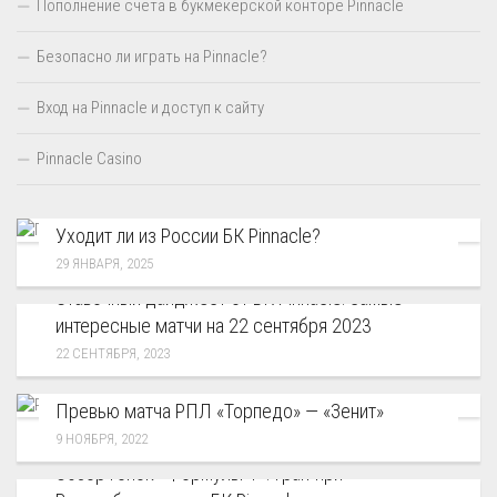
Пополнение счёта в букмекерской конторе Pinnacle
Безопасно ли играть на Pinnacle?
Вход на Pinnacle и доступ к сайту
Pinnacle Casino
Уходит ли из России БК Pinnacle?
29 ЯНВАРЯ, 2025
Ставочный дайджест от БК Pinnacle: самые
интересные матчи на 22 сентября 2023
22 СЕНТЯБРЯ, 2023
Превью матча РПЛ «Торпедо» — «Зенит»
9 НОЯБРЯ, 2022
Обзор гонок «Формулы-1»: Гран-при