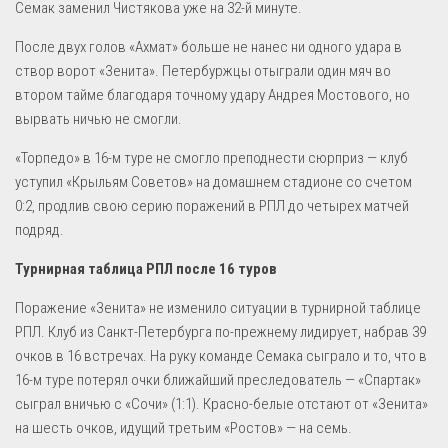
Семак заменил Чистякова уже на 32-й минуте.
После двух голов «Ахмат» больше не нанес ни одного удара в
створ ворот «Зенита». Петербуржцы отыграли один мяч во
втором тайме благодаря точному удару Андрея Мостового, но
вырвать ничью не смогли.
«Торпедо» в 16-м туре не смогло преподнести сюрприз — клуб
уступил «Крыльям Советов» на домашнем стадионе со счетом
0:2, продлив свою серию поражений в РПЛ до четырех матчей
подряд.
Турнирная таблица РПЛ после 16 туров
Поражение «Зенита» не изменило ситуации в турнирной таблице
РПЛ. Клуб из Санкт-Петербурга по-прежнему лидирует, набрав 39
очков в 16 встречах. На руку команде Семака сыграло и то, что в
16-м туре потерял очки ближайший преследователь — «Спартак»
сыграл вничью с «Сочи» (1:1). Красно-белые отстают от «Зенита»
на шесть очков, идущий третьим «Ростов» — на семь.