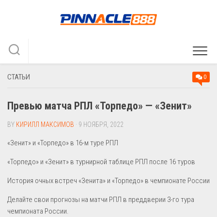
Skip
to
content
СТАТЬИ
0
Превью матча РПЛ «Торпедо» — «Зенит»
BY
КИРИЛЛ МАКСИМОВ
· 9 НОЯБРЯ, 2022
«Зенит» и «Торпедо» в 16-м туре РПЛ
«Торпедо» и «Зенит» в турнирной таблице РПЛ после 16 туров
История очных встреч «Зенита» и «Торпедо» в чемпионате России
Делайте свои прогнозы на матчи РПЛ в преддверии 3-го тура
чемпионата России.