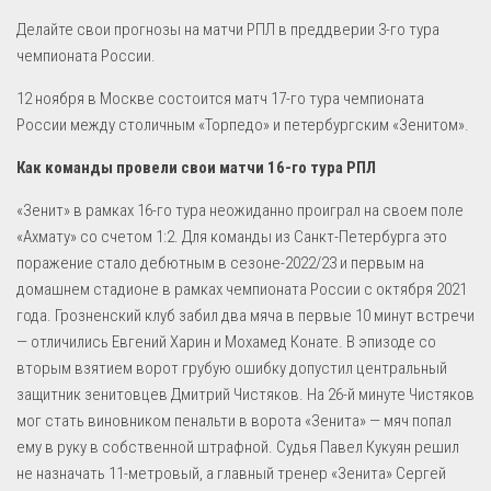
Делайте свои прогнозы на матчи РПЛ в преддверии 3-го тура
чемпионата России.
12 ноября в Москве состоится матч 17-го тура чемпионата
России между столичным «Торпедо» и петербургским «Зенитом».
Как команды провели свои матчи 16-го тура РПЛ
«Зенит» в рамках 16-го тура неожиданно проиграл на своем поле
«Ахмату» со счетом 1:2. Для команды из Санкт-Петербурга это
поражение стало дебютным в сезоне-2022/23 и первым на
домашнем стадионе в рамках чемпионата России с октября 2021
года. Грозненский клуб забил два мяча в первые 10 минут встречи
— отличились Евгений Харин и Мохамед Конате. В эпизоде со
вторым взятием ворот грубую ошибку допустил центральный
защитник зенитовцев Дмитрий Чистяков. На 26-й минуте Чистяков
мог стать виновником пенальти в ворота «Зенита» — мяч попал
ему в руку в собственной штрафной. Судья Павел Кукуян решил
не назначать 11-метровый, а главный тренер «Зенита» Сергей