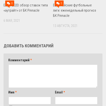
0
0
Евро-2020: обзор ставок типа
Европейские футбольные
«аутрайт» от БК Pinnacle
лиги: еженедельный прогноз
БК Pinnacle
6 МАЯ, 2021
13 АВГУСТА, 2021
ДОБАВИТЬ КОММЕНТАРИЙ
Комментарий
*
Имя
*
Email
*