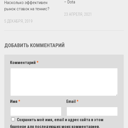
– Dota
Насколько эффективен
рынок ставок на теннис?
23 АПРЕЛЯ, 2021
5 ДЕКАБРЯ, 2019
ДОБАВИТЬ КОММЕНТАРИЙ
Комментарий
*
Имя
*
Email
*
Сохранить моё имя, email и адрес сайта в этом
браузере для последующих моих комментариев.