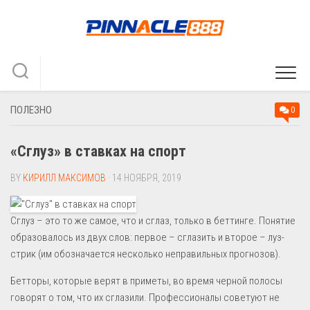
Skip
to
content
ПОЛЕЗНО
0
«Сглуз» в ставках на спорт
BY
КИРИЛЛ МАКСИМОВ
· 14 НОЯБРЯ, 2019
Сглуз – это то же самое, что и сглаз, только в беттинге. Понятие
образовалось из двух слов: первое – сглазить и второе – луз-
стрик (им обозначается несколько неправильных прогнозов).
Бетторы, которые верят в приметы, во время черной полосы
говорят о том, что их сглазили. Профессионалы советуют не