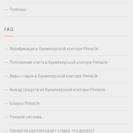
Полезно
F.A.Q.
Верификация в букмекерской конторе Pinnacle
Пополнение счёта в букмекерской конторе Pinnacle
Виды ставок в букмекерской конторе Pinnacle
Вывод средств из букмекерской конторы Pinnacle
Бонусы Pinnacle
Pinnacle система
Пинакл не рассчитывает ставку: что делать?