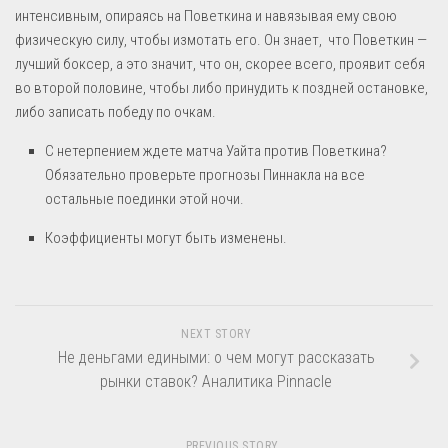
интенсивным, опираясь на Поветкина и навязывая ему свою
физическую силу, чтобы измотать его. Он знает, что Поветкин —
лучший боксер, а это значит, что он, скорее всего, проявит себя
во второй половине, чтобы либо принудить к поздней остановке,
либо записать победу по очкам.
С нетерпением ждете матча Уайта против Поветкина?
Обязательно проверьте прогнозы Пиннакла на все
остальные поединки этой ночи.
Коэффициенты могут быть изменены.
NEXT STORY
Не деньгами едиными: о чем могут рассказать
рынки ставок? Аналитика Pinnacle
PREVIOUS STORY