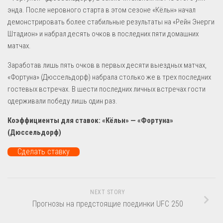
энда. После неровного старта в этом сезоне «Кёльн» начал
демонстрировать более стабильные результаты на «Рейн Энерги
Штадион» и набрал десять очков в последних пяти домашних
матчах.
Заработав лишь пять очков в первых десяти выездных матчах,
«Фортуна» (Дюссельдорф) набрала столько же в трех последних
гостевых встречах. В шести последних личных встречах гости
одерживали победу лишь один раз.
Коэффициенты для ставок: «Кёльн» — «Фортуна»
(Дюссельдорф)
Сделать ставку
NEXT STORY
Прогнозы на предстоящие поединки UFC 250