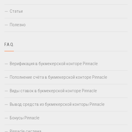
Статьи
Полезно
F.A.Q.
Верификация в букмекерской конторе Pinnacle
Пополнение счёта в букмекерской конторе Pinnacle
Виды ставок в букмекерской конторе Pinnacle
Вывод средств из букмекерской конторы Pinnacle
Бонусы Pinnacle
Pinnacle система